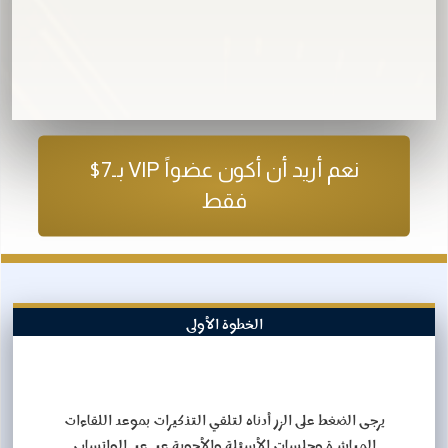
نعم أريد أن أكون عضواً VIP بـ7$
فقط
الخطوة الأولى
يرجى الضغط على الزر أدناه لتلقي التذكيرات بموعد اللقاءات
المباشرة وجلسات الأسئلة والأجوبة عبر عبر الواتساب