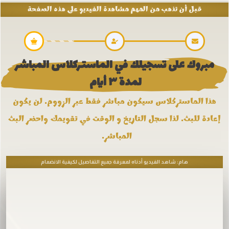
قبل أن تذهب من المهم مشاهدة الفيديو على هذه الصفحة
 مبروك على تسجيلك في الماستركلاس المباشر 
لمدة ٣ أيام 
هذا الماستركلاس سيكون مباشر فقط عبر الزووم. لن يكون
إعادة للبث. لذا سجل التاريخ و الوقت في تقويمك واحضر البث
المباشر.
هام: شاهد الفيديو أدناه لمعرفة جميع التفاصيل لكيفية الانضمام